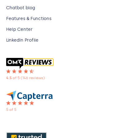
Chatbot blog
Features & Functions
Help Center
LinkedIn Profile
4.5
of 5
(146 reviews)
5 of 5