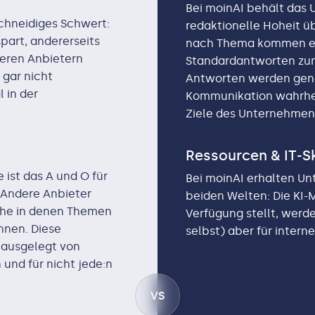
Bei moinAI behält das 
schneidiges Schwert:
redaktionelle Hoheit ü
spart, andererseits
nach Thema kommen e
deren Anbietern
Standardantworten zum
 gar nicht
Antworten werden gener
l in der
Kommunikation wahrhe
Ziele des Unternehmen
Ressourcen & IT-Sk
ist das A und O für
Bei moinAI erhalten U
 Andere Anbieter
beiden Welten: Die KI-
äche in denen Themen
Verfügung stellt, werd
nnen. Diese
selbst) aber für intern
 ausgelegt von
und für nicht jede:n
VS