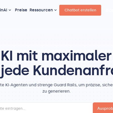
nAI
Preise
Ressourcen
Chatbot erstellen
D
KI mit maximaler 
 jede Kundenanf
erte KI-Agenten und strenge Guard Rails, um präzise, si
zu generieren.