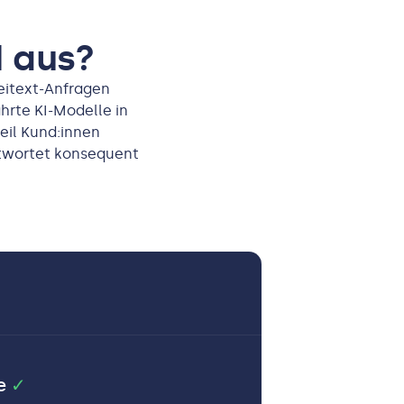
I aus?
reitext-Anfragen
hrte KI-Modelle in
il Kund:innen
ntwortet konsequent
te
✓