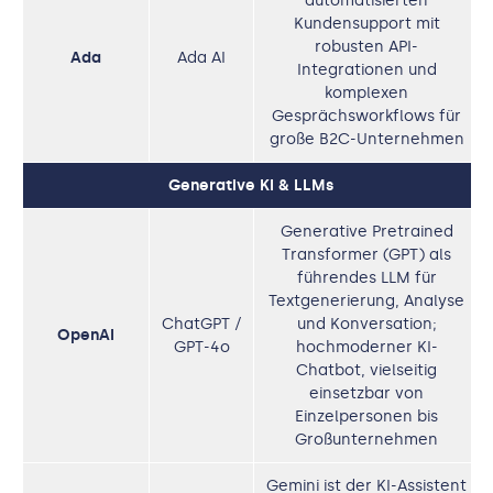
automatisierten
Kundensupport mit
robusten API-
Ada
Ada AI
Integrationen und
komplexen
Gesprächsworkflows für
große B2C-Unternehmen
Generative KI & LLMs
Generative Pretrained
Transformer (GPT) als
führendes LLM für
Textgenerierung, Analyse
ChatGPT /
und Konversation;
OpenAI
GPT-4o
hochmoderner KI-
Chatbot, vielseitig
einsetzbar von
Einzelpersonen bis
Großunternehmen
Gemini ist der KI-Assistent