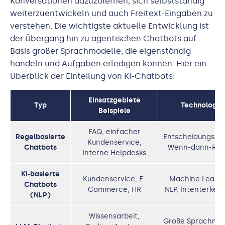
Konversationen dazuzulernen, sich selbstständig
weiterzuentwickeln und auch Freitext-Eingaben zu
verstehen. Die wichtigste aktuelle Entwicklung ist
der Übergang hin zu agentischen Chatbots auf
Basis großer Sprachmodelle, die eigenständig
handeln und Aufgaben erledigen können. Hier ein
Überblick der Einteilung von KI-Chatbots:
Einsatzgebiete
Typ
Technologie
Beispiele
FAQ, einfacher
Regelbasierte
Entscheidungsbä
Kundenservice,
Chatbots
Wenn-dann-Reg
interne Helpdesks
KI-basierte
Kundenservice, E-
Machine Learni
Chatbots
Commerce, HR
NLP, Intenterken
(NLP)
Wissensarbeit,
Große Sprachmod