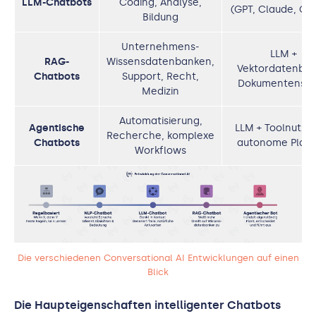
LLM-Chatbots
Coding, Analyse,
(GPT, Claude, Ge
Bildung
Unternehmens-
LLM +
RAG-
Wissensdatenbanken,
Vektordatenban
Chatbots
Support, Recht,
Dokumentensu
Medizin
Automatisierung,
Agentische
LLM + Toolnutzu
Recherche, komplexe
Chatbots
autonome Plan
Workflows
Die verschiedenen Conversational AI Entwicklungen auf einen
Blick
Die Haupteigenschaften intelligenter Chatbots