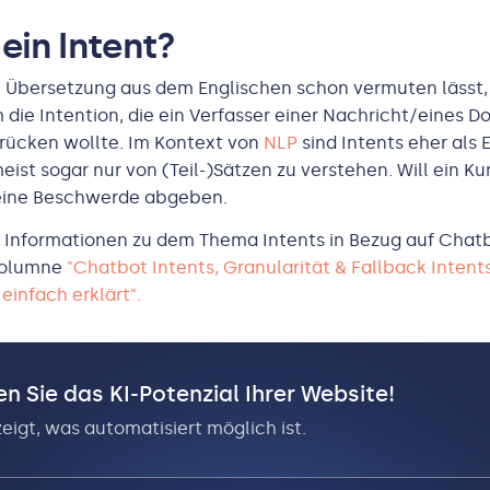
 ein Intent?
e Übersetzung aus dem Englischen schon vermuten lässt,
m die Intention, die ein Verfasser einer Nachricht/eines 
rücken wollte. Im Kontext von
NLP
sind Intents eher als
eist sogar nur von (Teil-)Sätzen zu verstehen. Will ein Ku
eine Beschwerde abgeben.
 Informationen zu dem Thema Intents in Bezug auf Chatbo
-Kolumne
"Chatbot Intents, Granularität & Fallback Intents
einfach erklärt".
n Sie das KI-Potenzial Ihrer Website!
zeigt, was automatisiert möglich ist.