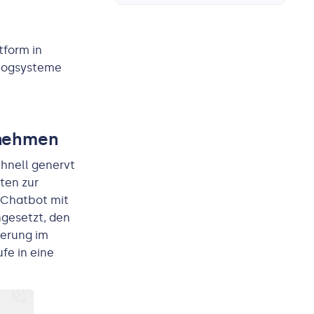
tform in
alogsysteme
rnehmen
hnell genervt
ten zur
n Chatbot mit
ngesetzt, den
gerung im
fe in eine