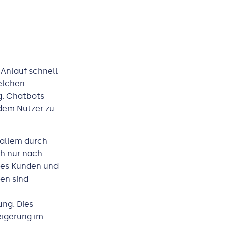
Anlauf schnell
elchen
g. Chatbots
 dem Nutzer zu
 allem durch
ch nur nach
des Kunden und
en sind
ng. Dies
eigerung im