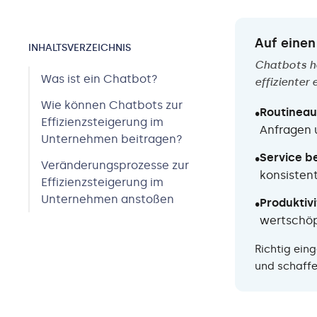
Auf einen
INHALTS­VERZEICHNIS
Chatbots h
Was ist ein Chatbot?
effizienter 
Wie können Chatbots zur
Routineau
•
Effizienzsteigerung im
Anfragen 
Unternehmen beitragen?
Service b
•
Veränderungsprozesse zur
konsisten
Effizienzsteigerung im
Unternehmen anstoßen
Produktivi
•
wertschö
Richtig ein
und schaffe