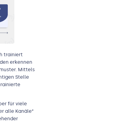
 trainiert
nden erkennen
uster. Mittels
htigen Stelle
rainierte
.
er für viele
 alle Kanäle“
gehender