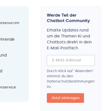
Werde Teil der
Chatbot Community
Ressourcen
Erhalte Updates rund
um die Themen KI und
ehrende
Chatbots direkt in dein
E-Mail-Postfach.
 und
nd
Durch Klick auf "Absenden"
stimmst du den
Datenschutz­bestimmungen
zu.
enservice