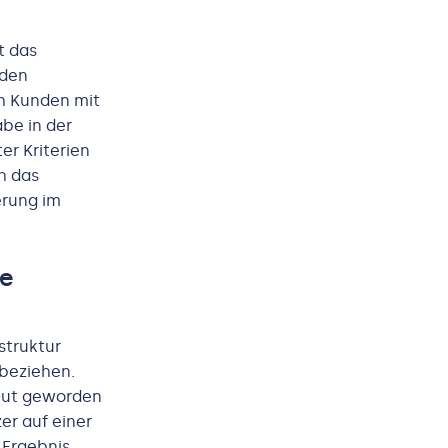
t das
nden
ch Kunden mit
be in der
er Kriterien
h das
erung im
ne
struktur
nbeziehen.
 Gut geworden
er auf einer
Ergebnis