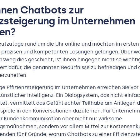
nnen Chatbots zur
nzsteigerung im Unternehmen
gen?
utzutage rund um die Uhr online und möchten im ersten 
u präzisen und kompetenten Lösungen gelangen. Über w
weg dies geschieht, ist ihnen hingegen nicht so wichti
iert dafür, die genannten Bedürfnisse zu befriedigen und
terzuhelfen.
ge Effizienzsteigerung im Unternehmen erreichen Sie vor
ünstlicher Intelligenz. Ein Dialogsystem, das nicht einfa
tet, vermittelt das Gefühl echter Teilhabe am Anliegen 
spiele in den Konversationen dazulernen. Für Unternehm
er Kundenkommunikation aber nicht nur wirksame
smaßnahmen, sondern vor allem Mittel zur Kostensenku
genden fünf Gründe, warum Chatbots zu einer Effizienzst