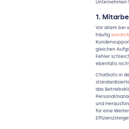
Unternehmen f
1. Mitarb
Vor allem bei 
häufig
wieder
Kundensupport
gleichen Aufga
Fehler schleic
ebenfalls nic
Chatbots in 
standardisiert
das Betriebskl
Personalmanag
und Herausfor
für eine Weiter
Effizienzsteig