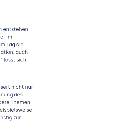
en entstehen
er im
am Tag die
ration, auch
 lässt sich
d
sert nicht nur
lanung des
ndere Themen
eispielsweise
istig zur