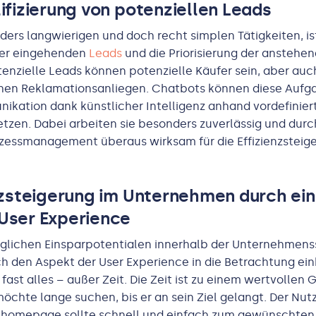
lifizierung von potenziellen Leads
ders langwierigen und doch recht simplen Tätigkeiten, is
der eingehenden
Leads
und die Priorisierung der anstehe
tenzielle Leads können potenzielle Käufer sein, aber au
chen Reklamationsanliegen. Chatbots können diese Aufga
ation dank künstlicher Intelligenz anhand vordefiniert
tzen. Dabei arbeiten sie besonders zuverlässig und durc
ozessmanagement überaus wirksam für die Effizienzsteig
enzsteigerung im Unternehmen durch ei
User Experience
lichen Einsparpotentialen innerhalb der Unternehmens
ch den Aspekt der User Experience in die Betrachtung ei
ast alles – außer Zeit. Die Zeit ist zu einem wertvollen
chte lange suchen, bis er an sein Ziel gelangt. Der Nutz
omepage sollte schnell und einfach zum gewünschten 