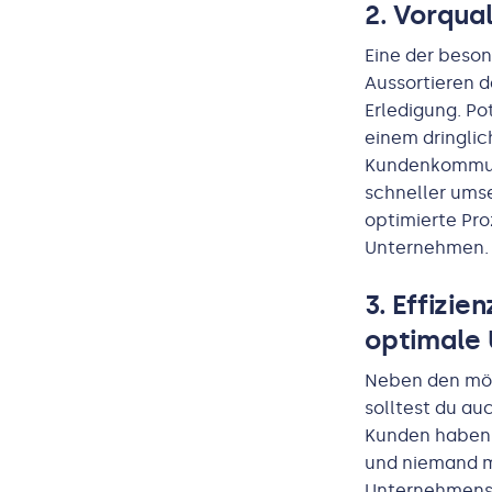
2. Vorqua
Eine der beson
Aussortieren 
Erledigung. Po
einem dringli
Kundenkommunik
schneller umse
optimierte Pr
Unternehmen.
3. Effizi
optimale 
Neben den mög
solltest du au
Kunden haben f
und niemand mö
Unternehmensh