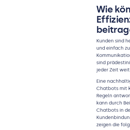
Wie kö
Effizie
beitra
Kunden sind he
und einfach z
Kommunikations
sind prädestin
jeder Zeit wei
Eine nachhalti
Chatbots mit k
Regeln antwor
kann durch Bei
Chatbots in d
Kundenbindung
zeigen die fol