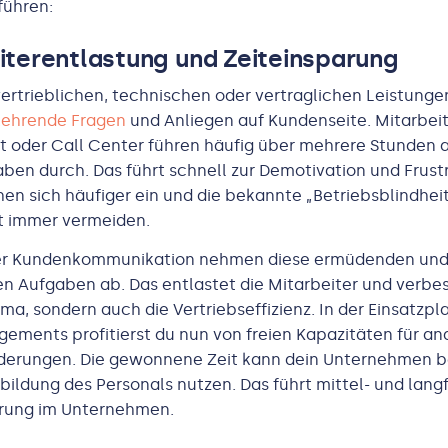
ühren:
eiterentlastung und Zeiteinsparung
vertrieblichen, technischen oder vertraglichen Leistung
kehrende Fragen
und Anliegen auf Kundenseite. Mitarbeit
 oder Call Center führen häufig über mehrere Stunden 
ben durch. Das führt schnell zur Demotivation und Frust
hen sich häufiger ein und die bekannte „Betriebsblindheit“
ht immer vermeiden.
der Kundenkommunikation nehmen diese ermüdenden un
en Aufgaben ab. Das entlastet die Mitarbeiter und verbes
ima, sondern auch die Vertriebseffizienz. In der Einsatzp
ements profitierst du nun von freien Kapazitäten für a
derungen. Die gewonnene Zeit kann dein Unternehmen b
bildung des Personals nutzen. Das führt mittel- und langfr
erung im Unternehmen.