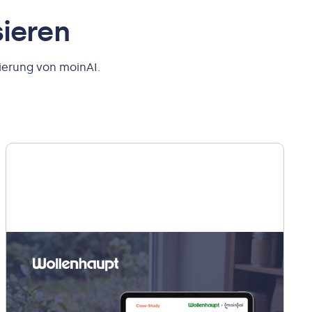
sieren
ierung von moinAI.