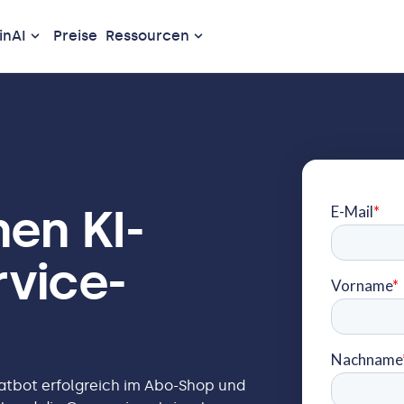
nAI
Preise
Ressourcen
nen KI-
rvice-
hatbot erfolgreich im Abo-Shop und