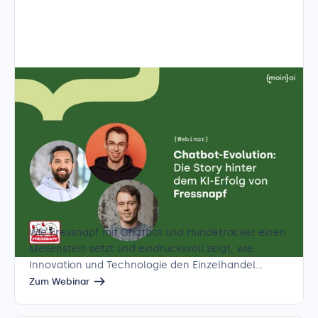
Chatbot-Evolution: Die Story hinter
dem KI-Erfolg von Fressnapf
Für Kundenservice-Expert:innen
Wie Fressnapf mit Chatbot und Hundetracker einen
Meilenstein setzt und eindrucksvoll zeigt, wie
Innovation und Technologie den Einzelhandel
transformieren können.
Zum Webinar