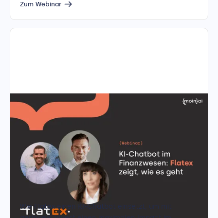
80% aller eingehenden Chats automatisiert
Zum Webinar
beantwortet.
KI-Chatbot im Finanzwesen: Flatex
zeigt, wie es geht
Für Kundenservice- und Marketing-Expert:innen
Wie Flatex einen KI-Chatbot einsetzt, um mit
geringem Invest einen maximalen Impact im