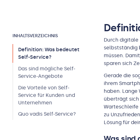
Definit
INHALTS­VERZEICHNIS
Durch digital
selbstständig 
Definition: Was bedeutet
müssen. Damit 
Self-Service?
sparen sich Zei
Das sind mögliche Self-
Gerade die sog
Service-Angebote
ihrem Smartph
Die Vorteile von Self-
haben. Lange W
Service für Kunden und
überträgt sich
Unternehmen
Warteschleife 
Quo vadis Self-Service?
zu Unzufrieden
Lösung für de
Was sind 