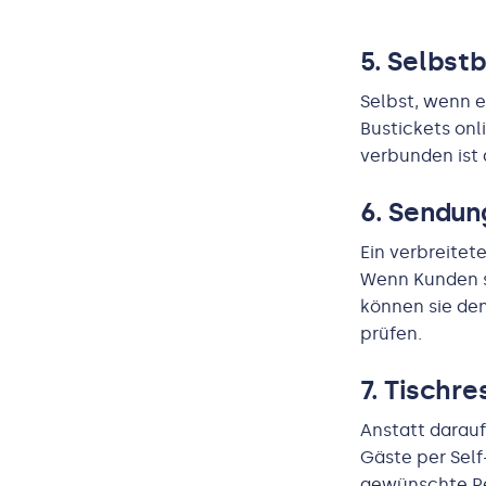
5. Selbst
Selbst, wenn e
Bustickets onl
verbunden ist 
6. Sendun
Ein verbreitet
Wenn Kunden se
können sie den
prüfen.
7.
Tischre
Anstatt darau
Gäste per Self
gewünschte Pe