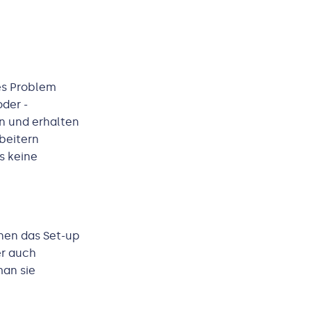
es Problem
der -
n und erhalten
beitern
s keine
enen das Set-up
er auch
man sie