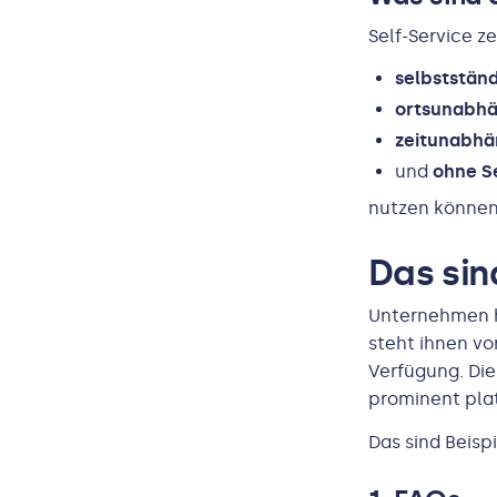
Self-Service z
selbstständ
ortsunabhä
zeitunabhä
und
ohne S
nutzen können
Das sin
Unternehmen ha
steht ihnen vo
Verfügung. Die
prominent plat
Das sind Beisp