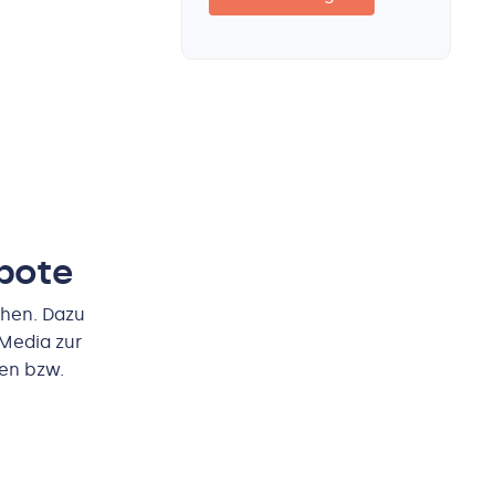
ebote
chen. Dazu
 Media zur
den bzw.