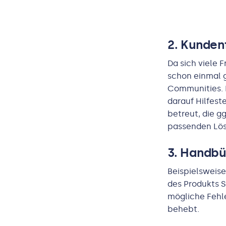
2. Kunden
Da sich viele 
schon einmal g
Communities. 
darauf Hilfest
betreut, die g
passenden Lös
3. Handb
Beispielsweise
des Produkts S
mögliche Fehl
behebt.