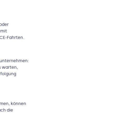
 oder
amit
ICE-Fahrten.
tunternehmen:
s warten,
rfolgung
ommen, können
ach die