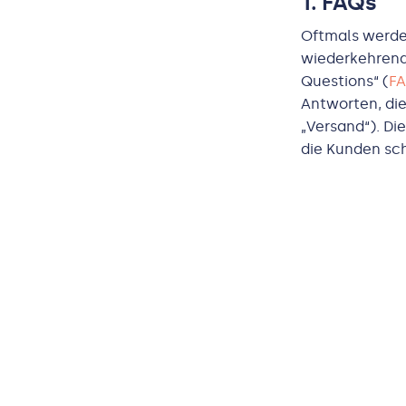
1. FAQs
Oftmals werde
wiederkehrend
Questions“ (
F
Antworten, di
„Versand“). Di
die Kunden sch