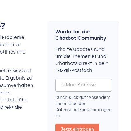
e?
Werde Teil der
d Probleme
Chatbot Community
rechen zu
Erhalte Updates rund
otlines und
um die Themen KI und
Chatbots direkt in dein
E-Mail-Postfach.
nell etwas auf
e Ergebnis zu
onsumverhalten
 einer
Durch Klick auf "Absenden"
beitet, führt
stimmst du den
direkt die
Datenschutz­bestimmungen
zu.