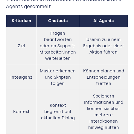
Agents gesammelt:
Kriterium
Chatbots
AI-Agents
Fragen
beantworten
User:in zu einem
Ziel
oder an Support-
Ergebnis oder einer
Mitarbeiter:innen
Aktion führen
weiterleiten
Muster erkennen
Können planen und
Intelligenz
und Skripten
Entscheidungen
folgen
treffen
Speichern
Informationen und
Kontext
können sie über
Kontext
begrenzt auf
mehrere
aktuellen Dialog
Interaktionen
hinweg nutzen