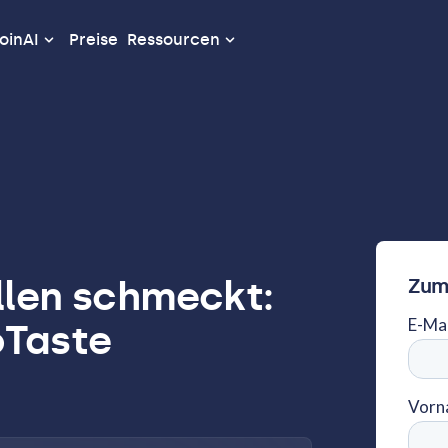
oinAI
Preise
Ressourcen
allen schmeckt:
Zum
oTaste