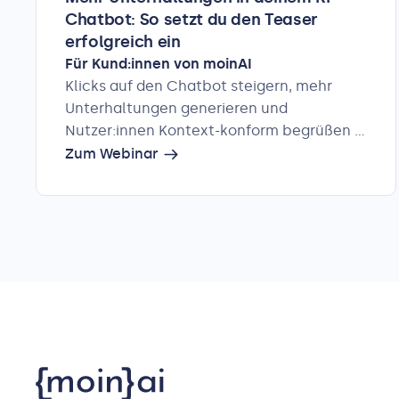
Chatbot: So setzt du den Teaser
erfolgreich ein
Für Kund:innen von moinAI
Klicks auf den Chatbot steigern, mehr
Unterhaltungen generieren und
Nutzer:innen Kontext-konform begrüßen –
all dies gelingt dir mit einem
Zum Webinar
ansprechenden Chatbot-Teaser. Mehr
dazu in unserem exklusiven Live-Webinar.