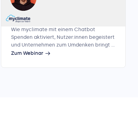
Strategie hinter myclimate
Kundenservice- und Marketing-
Expert:innen
Wie myclimate mit einem Chatbot
Spenden aktiviert, Nutzer:innen begeistert
und Unternehmen zum Umdenken bringt –
mit starken Insights und einem Blick hinter
Zum Webinar
die Kulissen.