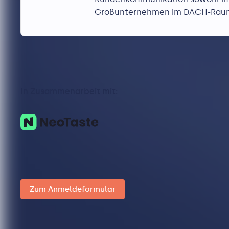
Großunternehmen im DACH-Raum
In Zusammenarbeit mit:
Zum Anmeldeformular